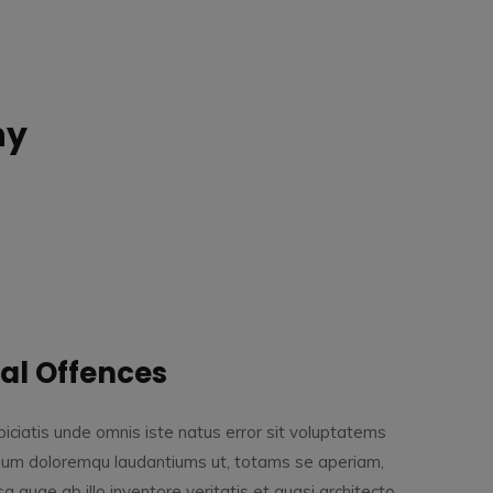
ny
al Offences
iciatis unde omnis iste natus error sit voluptatems
ium doloremqu laudantiums ut, totams se aperiam,
a quae ab illo inventore veritatis et quasi architecto