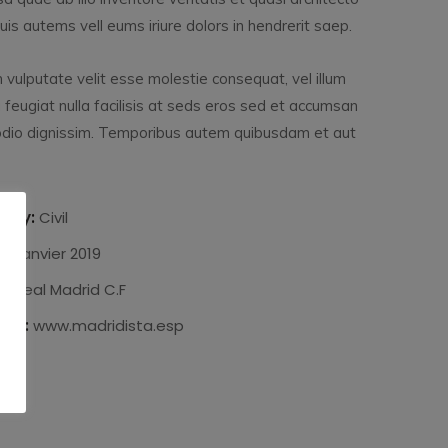
is autems vell eums iriure dolors in hendrerit saep.
n vulputate velit esse molestie consequat, vel illum
 feugiat nulla facilisis at seds eros sed et accumsan
 odio dignissim. Temporibus autem quibusdam et aut
ory:
Civil
:
2 janvier 2019
t:
Real Madrid C.F
ite:
www.madridista.esp