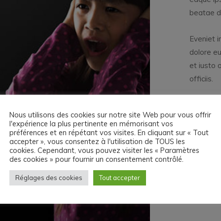
beatae du
Eveniet i
dolore eu
et iusto
officiis.
Categ
Nous utilisons des cookies sur notre site Web pour vous offrir
l'expérience la plus pertinente en mémorisant vos
Date
préférences et en répétant vos visites. En cliquant sur « Tout
accepter », vous consentez à l'utilisation de TOUS les
Clien
cookies. Cependant, vous pouvez visiter les « Paramètres
des cookies » pour fournir un consentement contrôlé.
Webs
Réglages des cookies
Tout accepter