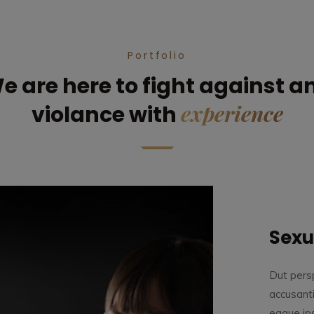
Portfolio
e are here to fight against a
experience
violance with
Sexu
Dut persp
accusant
eaque ips