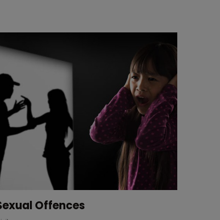
Drug Offences
Fina