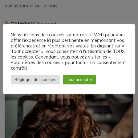
quibusdam et aut officiis.
Category:
Personal
Date:
2 janvier 2019
Nous utilisons des cookies sur notre site Web pour vous
offrir l'expérience la plus pertinente en mémorisant vos
Client:
Real Madrid C.F
préférences et en répétant vos visites. En cliquant sur «
Tout accepter », vous consentez à l'utilisation de TOUS
Website:
www.madridista.esp
les cookies. Cependant, vous pouvez visiter les «
Paramètres des cookies » pour fournir un consentement
contrôlé.
Réglages des cookies
Tout accepter