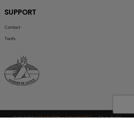
SUPPORT
Contact
Tarifs
Copyright
SCP MAZIERE – SAN MARTINO
– Tous droits
réservés –
Mentions Légales
–
Données personnelles
–
Sitemap
– Site réalisé par
izii.fr